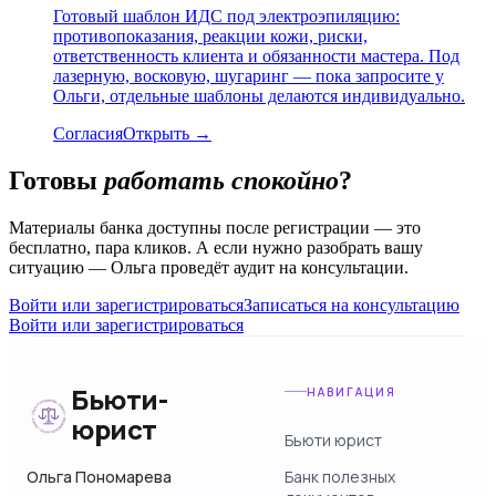
Готовый шаблон ИДС под электроэпиляцию:
противопоказания, реакции кожи, риски,
ответственность клиента и обязанности мастера. Под
лазерную, восковую, шугаринг — пока запросите у
Ольги, отдельные шаблоны делаются индивидуально.
Согласия
Открыть →
Готовы
работать спокойно
?
Материалы банка доступны после регистрации — это
бесплатно, пара кликов. А если нужно разобрать вашу
ситуацию — Ольга проведёт аудит на консультации.
Войти или зарегистрироваться
Записаться на консультацию
Войти или зарегистрироваться
Бьюти-
НАВИГАЦИЯ
юрист
Бьюти юрист
Ольга Пономарева
Банк полезных