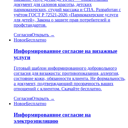
документ для салонов красоты, детских
парикмахерских, студий массажа и СПА. Разработан с
учётом ГОСТ Р 72521-2026 «Парикмахерские услуги
для детей», Закона о защите прав потребителей и
профстандартов.
Согласия
Открыть →
Новое
Бесплатно
Информированное согласие на визажные
услуги
Готовый шаблон информированного добровольного
согласия для визажиста: противопоказания, аллергия,
состояние кожи, обязанности клиента. Не формальность,
а документ, подтверждающий прозрачность ваших
отношений с клиентом. Скачайте бесплатно.
Согласия
Открыть →
Новое
Бесплатно
Информированное согласие на
электроэпиляцию