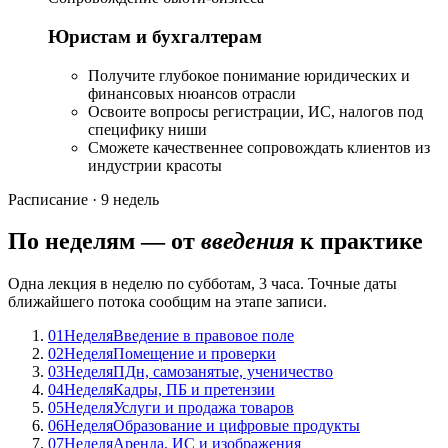
Юристам и бухгалтерам
Получите глубокое понимание юридических и
финансовых нюансов отрасли
Освоите вопросы регистрации, ИС, налогов под
специфику ниши
Сможете качественнее сопровождать клиентов из
индустрии красоты
Расписание · 9 недель
По неделям — от
введения
к практике
Одна лекция в неделю по субботам, 3 часа. Точные даты
ближайшего потока сообщим на этапе записи.
01
Неделя
Введение в правовое поле
02
Неделя
Помещение и проверки
03
Неделя
ПДн, самозанятые, ученичество
04
Неделя
Кадры, ПБ и претензии
05
Неделя
Услуги и продажа товаров
06
Неделя
Образование и цифровые продукты
07
Неделя
Аренда, ИС и изображения