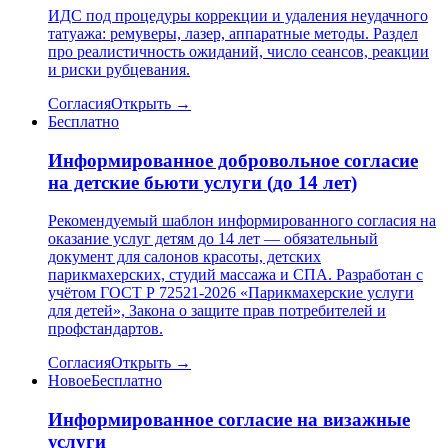
ИДС под процедуры коррекции и удаления неудачного
татуажа: ремуверы, лазер, аппаратные методы. Раздел
про реалистичность ожиданий, число сеансов, реакции
и риски рубцевания.
Согласия
Открыть →
Бесплатно
Информированное добровольное согласие
на детские бьюти услуги (до 14 лет)
Рекомендуемый шаблон информированного согласия на
оказание услуг детям до 14 лет — обязательный
документ для салонов красоты, детских
парикмахерских, студий массажа и СПА. Разработан с
учётом ГОСТ Р 72521-2026 «Парикмахерские услуги
для детей», Закона о защите прав потребителей и
профстандартов.
Согласия
Открыть →
Новое
Бесплатно
Информированное согласие на визажные
услуги