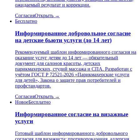
ожидаемый результат и коррекции.
Согласия
Открыть →
Бесплатно
Информированное добровольное согласие
на детские бьюти услуги (до 14 лет)
Рекомендуемый шаблон информированного согласия на
оказание услуг детям до 14 лет — обязательный
документ для салонов красоты, детских
парикмахерских, студий массажа и СПА. Разработан с
учётом ГОСТ Р 72521-2026 «Парикмахерские услуги
для детей», Закона о защите прав потребителей и
профстандартов.
Согласия
Открыть →
Новое
Бесплатно
Информированное согласие на визажные
услуги
Готовый шаблон информированного добровольного
согласия для визажиста: противопоказания, аллергия,