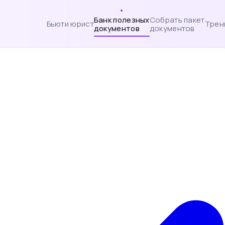
Банк полезных
Собрать пакет
Бьюти юрист
Трен
документов
документов