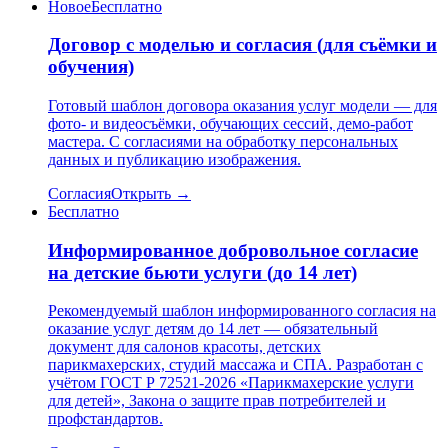
Новое
Бесплатно
Договор с моделью и согласия (для съёмки и
обучения)
Готовый шаблон договора оказания услуг модели — для
фото- и видеосъёмки, обучающих сессий, демо-работ
мастера. С согласиями на обработку персональных
данных и публикацию изображения.
Согласия
Открыть →
Бесплатно
Информированное добровольное согласие
на детские бьюти услуги (до 14 лет)
Рекомендуемый шаблон информированного согласия на
оказание услуг детям до 14 лет — обязательный
документ для салонов красоты, детских
парикмахерских, студий массажа и СПА. Разработан с
учётом ГОСТ Р 72521-2026 «Парикмахерские услуги
для детей», Закона о защите прав потребителей и
профстандартов.