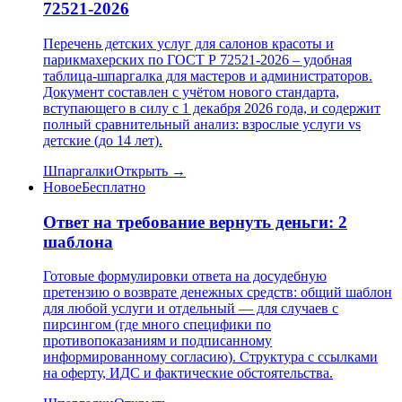
72521-2026
Перечень детских услуг для салонов красоты и
парикмахерских по ГОСТ Р 72521-2026 – удобная
таблица-шпаргалка для мастеров и администраторов.
Документ составлен с учётом нового стандарта,
вступающего в силу с 1 декабря 2026 года, и содержит
полный сравнительный анализ: взрослые услуги vs
детские (до 14 лет).
Шпаргалки
Открыть →
Новое
Бесплатно
Ответ на требование вернуть деньги: 2
шаблона
Готовые формулировки ответа на досудебную
претензию о возврате денежных средств: общий шаблон
для любой услуги и отдельный — для случаев с
пирсингом (где много специфики по
противопоказаниям и подписанному
информированному согласию). Структура с ссылками
на оферту, ИДС и фактические обстоятельства.