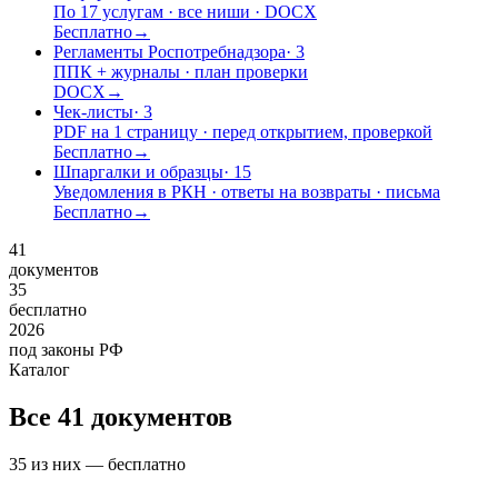
По 17 услугам · все ниши · DOCX
Бесплатно
→
Регламенты Роспотребнадзора
·
3
ППК + журналы · план проверки
DOCX
→
Чек-листы
·
3
PDF на 1 страницу · перед открытием, проверкой
Бесплатно
→
Шпаргалки и образцы
·
15
Уведомления в РКН · ответы на возвраты · письма
Бесплатно
→
41
документов
35
бесплатно
2026
под законы РФ
Каталог
Все
41
документов
35
из них —
бесплатно