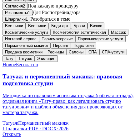
Под каждую процедуру
Согласия
2
Для Роспотребнадзора
Регламенты
1
Разобраться в теме
Шпаргалки
1
Все ниши
Все ниши
Боди-арт
Брови
Визаж
Косметические услуги
Косметология эстетическая
Массаж
Ногтевой сервис
Парикмахерские
Парикмахерские услуги
Перманентный макияж
Пирсинг
Подология
Продажа косметики
Ресницы
Салоны
СПА
СПА-услуги
Тату
Татуаж
Эпиляция
Новое
Бесплатно
Татуаж и перманентный макияж: правовая
подготовка студии
Методичка по правовым аспектам татуажа (рабочая тетрадь),
отдельная книга «Тату-право: как легализовать студию
татуировки» и шаблон объяснения для проверяющих от
мастера татуажа.
Татуаж
Перманентный макияж
Шпаргалки
·
PDF · DOCX
·
2026
Открыть