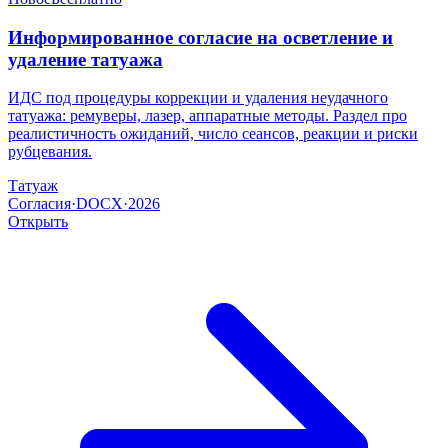
Информированное согласие на осветление и
удаление татуажа
ИДС под процедуры коррекции и удаления неудачного
татуажа: ремуверы, лазер, аппаратные методы. Раздел про
реалистичность ожиданий, число сеансов, реакции и риски
рубцевания.
Татуаж
Согласия
·
DOCX
·
2026
Открыть