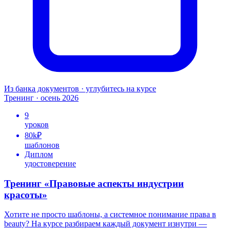
Из банка документов · углубитесь на курсе
Тренинг · осень 2026
9
уроков
80k₽
шаблонов
Диплом
удостоверение
Тренинг «Правовые аспекты индустрии
красоты»
Хотите не просто шаблоны, а системное понимание права в
beauty? На курсе разбираем каждый документ изнутри —