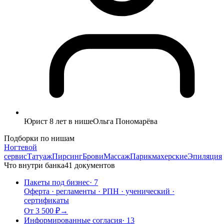
Юрист 8 лет в нише
Ольга Пономарёва
Подборки по нишам
Ногтевой
сервис
Татуаж
Пирсинг
Брови
Массаж
Парикмахерские
Эпиляция
Что внутри банка
41
документов
Пакеты под бизнес
·
7
Оферта · регламенты · РПН · ученический ·
сертификаты
От 3 500 ₽
→
Информированные согласия
·
13