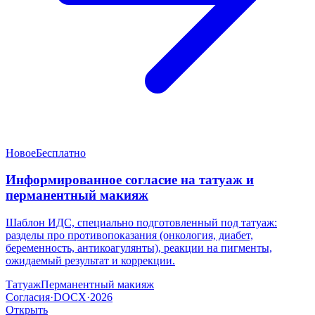
Новое
Бесплатно
Информированное согласие на татуаж и
перманентный макияж
Шаблон ИДС, специально подготовленный под татуаж:
разделы про противопоказания (онкология, диабет,
беременность, антикоагулянты), реакции на пигменты,
ожидаемый результат и коррекции.
Татуаж
Перманентный макияж
Согласия
·
DOCX
·
2026
Открыть